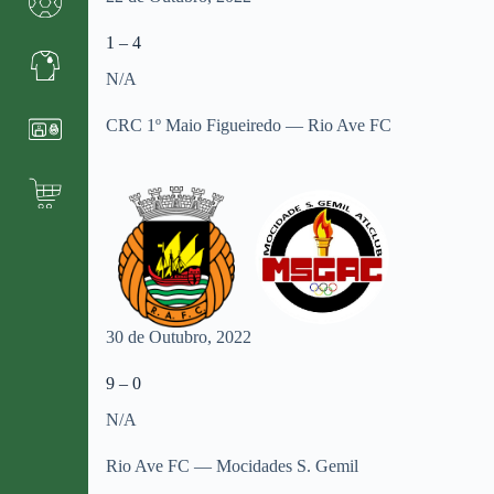
1 – 4
N/A
CRC 1º Maio Figueiredo — Rio Ave FC
30 de Outubro, 2022
9 – 0
N/A
Rio Ave FC — Mocidades S. Gemil