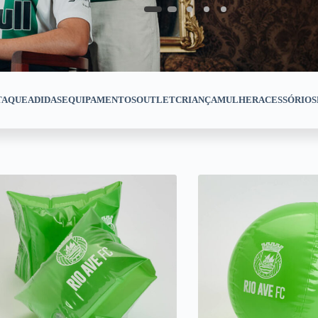
TAQUE
ADIDAS
EQUIPAMENTOS
OUTLET
CRIANÇA
MULHER
ACESSÓRIOS