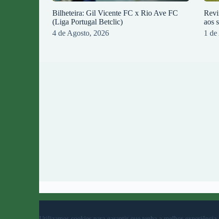
Bilheteira: Gil Vicente FC x Rio Ave FC
Revi
(Liga Portugal Betclic)
aos 
4 de Agosto, 2026
1 de
© 2023 Rio Ave Futebol Clube Desenvolvido por
b
Utilizamos cookies para garantir que tenha a melhor experiência 