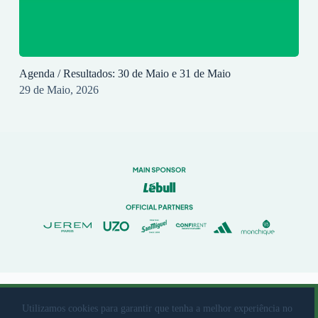
Agenda / Resultados: 30 de Maio e 31 de Maio
29 de Maio, 2026
© 2023 Rio Ave Futebol Clube Desenvolvido por
brandit
Utilizamos cookies para garantir que tenha a melhor experiência no