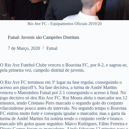
Rio Ave FC - Equipamentos Oficiais 2019/20
Futsal: Juvenis são Campeões Distritais
7 de Março, 2020
Futsal
O Rio Ave Futebol Clube venceu o Boavista FC, por 8-2, e sagrou-se,
pela primeira vez, campeão distrital de juvenis.
O Rio Ave FC terminou em 3º lugar na fase regular, conseguindo o
acesso aos playoff’s. Na fase decisiva, a turma de André Martins
venceu o Matosinhos Futsal por 2-1 conseguindo o acesso à final. No
jogo decisivo só deu Rio Ave FC. Rui Moura abriu o marcador aos 12
minutos, tendo Cristiano Pires marcado o segundo golo do conjunto
vilacondense pouco antes do intervalo. No segundo tempo o Boavista
FC entrou muito forte e conseguiu igualar o marcador, mas a garra da
turma de André Martins foi notória tendo o conjunto verde e branco
marcado três golos quase seguidos: Marco Rodrigues, Fábio Ferreira e
Diogo Gomes foram os marcadores. Ainda faltavam 12 minutos para o