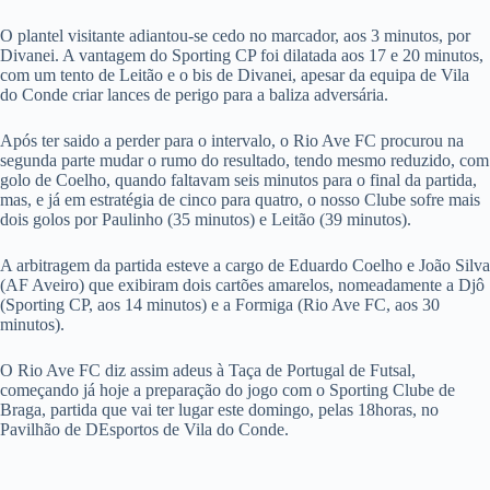
O plantel visitante adiantou-se cedo no marcador, aos 3 minutos, por
Divanei. A vantagem do Sporting CP foi dilatada aos 17 e 20 minutos,
com um tento de Leitão e o bis de Divanei, apesar da equipa de Vila
do Conde criar lances de perigo para a baliza adversária.
Após ter saido a perder para o intervalo, o Rio Ave FC procurou na
segunda parte mudar o rumo do resultado, tendo mesmo reduzido, com
golo de Coelho, quando faltavam seis minutos para o final da partida,
mas, e já em estratégia de cinco para quatro, o nosso Clube sofre mais
dois golos por Paulinho (35 minutos) e Leitão (39 minutos).
A arbitragem da partida esteve a cargo de Eduardo Coelho e João Silva
(AF Aveiro) que exibiram dois cartões amarelos, nomeadamente a Djô
(Sporting CP, aos 14 minutos) e a Formiga (Rio Ave FC, aos 30
minutos).
O Rio Ave FC diz assim adeus à Taça de Portugal de Futsal,
começando já hoje a preparação do jogo com o Sporting Clube de
Braga, partida que vai ter lugar este domingo, pelas 18horas, no
Pavilhão de DEsportos de Vila do Conde.