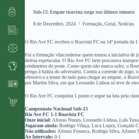
Sub-15: Empate rioavista surge nos últimos minutos
8 de Dezembro, 2024
Formação
,
Geral
,
Notícias
O Rio Ave FC recebeu o Boavista FC na 14ª jornada da I
Foi a formação vilacondense quem tomou a iniciativa de 
defesa espetacular. O Rio Ave FC bem procurava transpor 
centímetros do poste. Como quem não marca sofre, o Boav
perigo à baliza do adversário. Contra a corrente do jogo
ofensivo e a tentar de tudo para chegar ao empate, o Boavi
por Martim Silva, em que Leonardo Lisboa só teve de encos
O Rio Ave FC conquista 1 ponto e segue na luta pela cla
Campeonato Nacional Sub-15
Rio Ave FC 1-1 Boavista FC
Onze inicial:
Afonso Nunes, Leonardo Lisboa, Luís Taxa,
Jogaram ainda:
Rodrigo Vilaça, Luca Lopez, Gonçalo Cr
Não utilizados:
Afonso Fonseca, Rodrigo Silva, Afonso
Ao Intervalo:
0-1