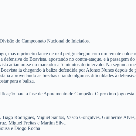
 Divisão do Campeonato Nacional de Iniciados.
jogo, mas o primeiro lance de real perigo chegou com um remate coloc
a defensiva do Boavista, apostando no contra-ataque, e à passagem do 
ista adiantou-se no marcador a 5 minutos do intervalo. Na segunda m
, o Boavista ia chegando à baliza defendida por Afonso Nunes depois d
sta ia aproveitando as brechas criando algumas dificuldades à defensiva
tar para a baliza.
ssificação para a fase de Apuramento de Campeão. O próximo jogo está 
 Tiago Rodrigues, Miguel Santos, Vasco Gonçalves, Guilherme Alves, 
uz, Miguel Freitas e Martim Silva
 Sousa e Diogo Rocha