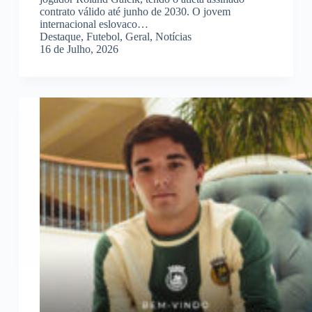
contrato válido até junho de 2030. O jovem
internacional eslovaco…
Destaque
,
Futebol
,
Geral
,
Notícias
16 de Julho, 2026