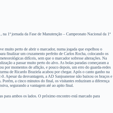
, na 1ª jornada da Fase de Manutenção – Campeonato Nacional da 1ª
eve muito perto de abrir o marcador, numa jogada que espelhou o
 para finalizar um cruzamento perfeito de Carlos Rocha, colocando os
meteorológicas difíceis, sem que o marcador sofresse alterações. Na
inalização a passar muito perto do alvo. As bolas paradas começaram a
sou por momentos de aflição, e pouco depois, um erro do guarda-redes
 turma de Ricardo Braziela acabou por chegar. Após o canto ganho na
a 2-0. Apesar da desvantagem, a AD Sanjoanense não baixou os braços e
Porém, a cinco minutos do final, os visitantes reduziram a diferença
siva, segurando a vantagem até ao apito final.
ras para ambos os lados. O próximo encontro está marcado para