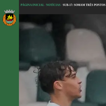
P
PÁGINA INICIAL
/
NOTÍCIAS
/
SUB-17: SOMAM TRÊS PONTOS
u
l
a
r
p
a
r
a
o
c
o
n
t
e
ú
d
o