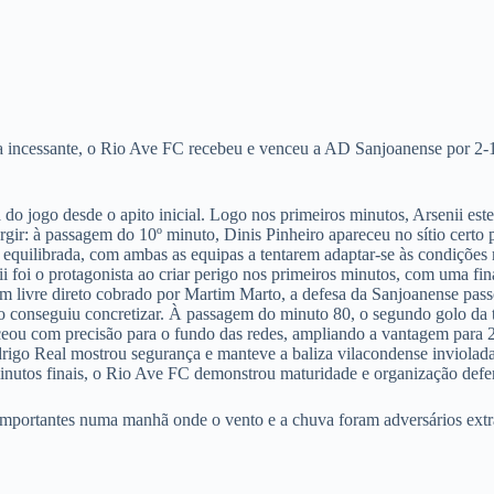
incessante, o Rio Ave FC recebeu e venceu a AD Sanjoanense por 2-1
do jogo desde o apito inicial. Logo nos primeiros minutos, Arsenii est
rgir: à passagem do 10º minuto, Dinis Pinheiro apareceu no sítio certo
i equilibrada, com ambas as equipas a tentarem adaptar-se às condições 
ii foi o protagonista ao criar perigo nos primeiros minutos, com uma f
m livre direto cobrado por Martim Marto, a defesa da Sanjoanense pas
ão conseguiu concretizar. À passagem do minuto 80, o segundo golo da
beceou com precisão para o fundo das redes, ampliando a vantagem par
igo Real mostrou segurança e manteve a baliza vilacondense inviolada. 
inutos finais, o Rio Ave FC demonstrou maturidade e organização defen
s importantes numa manhã onde o vento e a chuva foram adversários ext