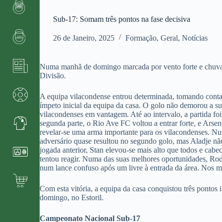
Sub-17: Somam três pontos na fase decisiva
26 de Janeiro, 2025
Formação
,
Geral
,
Notícias
Numa manhã de domingo marcada por vento forte e chuva 
Divisão.
A equipa vilacondense entrou determinada, tomando conta 
ímpeto inicial da equipa da casa. O golo não demorou a su
vilacondenses em vantagem. Até ao intervalo, a partida fo
segunda parte, o Rio Ave FC voltou a entrar forte, e Arsen
revelar-se uma arma importante para os vilacondenses. Nu
adversário quase resultou no segundo golo, mas Aladje n
jogada anterior, Stan elevou-se mais alto que todos e ca
tentou reagir. Numa das suas melhores oportunidades, Rodr
num lance confuso após um livre à entrada da área. Nos m
Com esta vitória, a equipa da casa conquistou três ponto
domingo, no Estoril.
Campeonato Nacional Sub-17