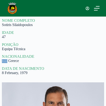
S
k
i
p
NOME COMPLETO
t
Sotiris Silaidopoulos
o
c
IDADE
o
47
n
t
POSIÇÃO
e
Equipa Técnica
n
t
NACIONALIDADE
Greece
DATA DE NASCIMENTO
8 February, 1979