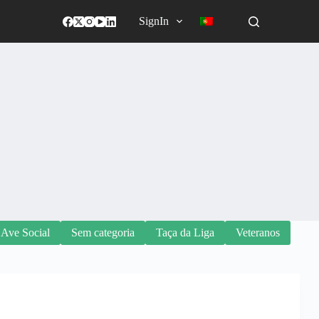
SignIn
 Ave Social
Sem categoria
Taça da Liga
Veteranos