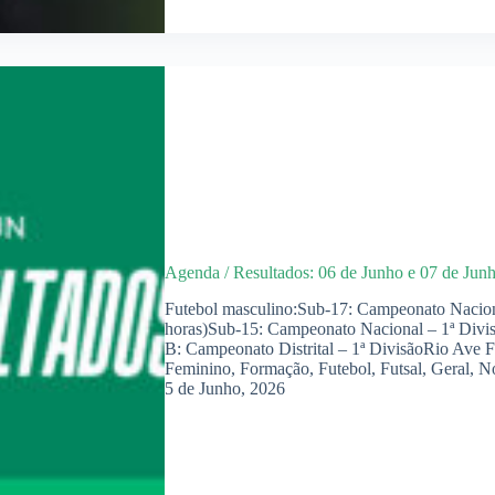
Agenda / Resultados: 06 de Junho e 07 de Jun
Futebol masculino:Sub-17: Campeonato Nacion
horas)Sub-15: Campeonato Nacional – 1ª Divi
B: Campeonato Distrital – 1ª DivisãoRio Av
Feminino
,
Formação
,
Futebol
,
Futsal
,
Geral
,
No
5 de Junho, 2026