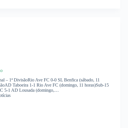
ho
al – 1ª DivisãoRio Ave FC 0-0 SL Benfica (sábado, 11
sãoAD Taboeira 1-1 Rio Ave FC (domingo, 11 horas)Sub-15
e FC 5-1 AD Lousada (domingo,…
tícias