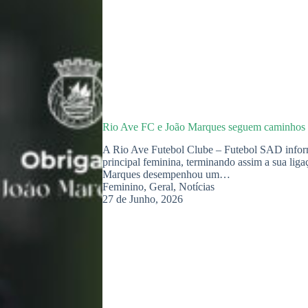
Rio Ave FC e João Marques seguem caminhos d
A Rio Ave Futebol Clube – Futebol SAD infor
principal feminina, terminando assim a sua li
Marques desempenhou um…
Feminino
,
Geral
,
Notícias
27 de Junho, 2026