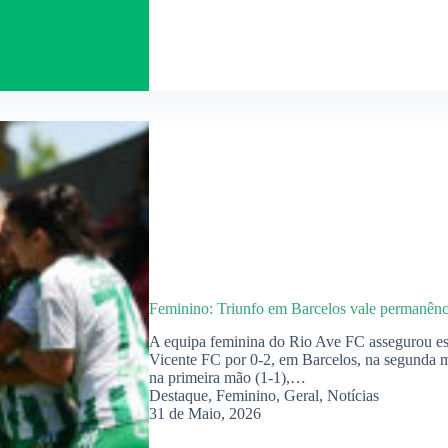
Feminino: Triunfo em Barcelos vale permanênc
A equipa feminina do Rio Ave FC assegurou es
Vicente FC por 0-2, em Barcelos, na segunda m
na primeira mão (1-1),…
Destaque
,
Feminino
,
Geral
,
Notícias
31 de Maio, 2026