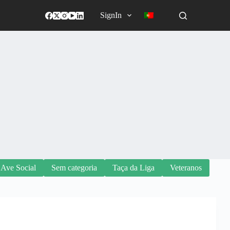
SignIn
 Ave Social
Sem categoria
Taça da Liga
Veteranos