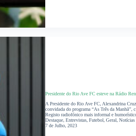
Presidente do Rio Ave FC esteve na Rádio Re
A Presidente do Rio Ave FC, Alexandrina Cruz
convidada do programa “As Três da Manhã”, c
Registo radiofónico mais informal e humorísti
Destaque
,
Entrevistas
,
Futebol
,
Geral
,
Notícias
7 de Julho, 2023