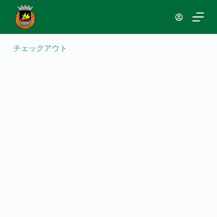
コ
ン
テ
ン
チェックアウト
ツ
へ
ス
キ
ッ
プ