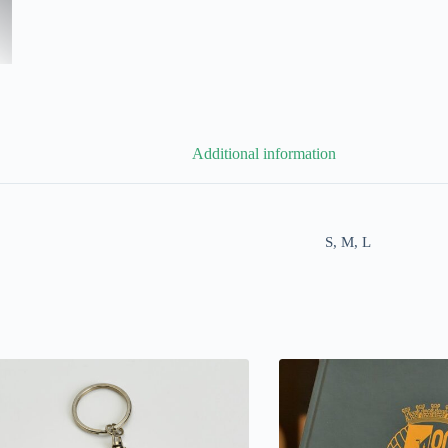
Additional information
S, M, L