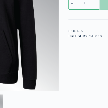
Hoodie
RAFC
22-
23
quantity
SKU:
N/A
CATEGORY:
WOMAN