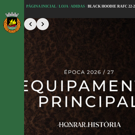
S
PÁGINA INICIAL
/
LOJA
/
ADIDAS
/
BLACK HOODIE RAFC 22-2
k
i
Slide 2 of 5
p
t
o
c
o
n
t
e
n
t