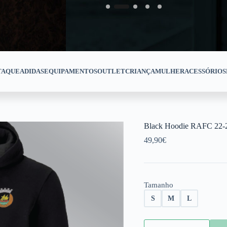
TAQUE
ADIDAS
EQUIPAMENTOS
OUTLET
CRIANÇA
MULHER
ACESSÓRIOS
Black Hoodie RAFC 22-
49,90
€
Tamanho
S
M
L
Black