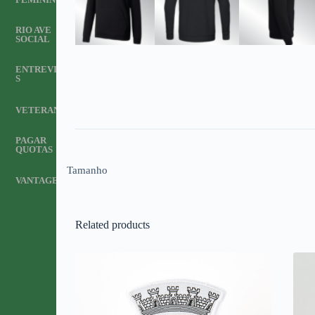
RIO AVE
SOCIAL
ENTREVISTA
S
VETERANOS
PAGAR
QUOTAS
Tamanho
VANTAGENS
Related products