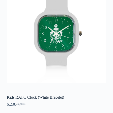
Kids RAFC Clock (White Bracelet)
6,23
€
24,90
€
Original
Current
price
price