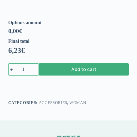
was:
is:
24,90€.
6,23€.
Options amount
0,00
€
Final total
6,23
€
Kids
Add to cart
RAFC
Clock
(White
Bracelet)
quantity
CATEGORIES:
ACCESSORIES
,
WOMAN