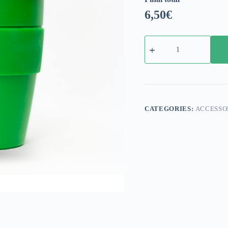
6,50
€
Thermal
Coffee
Cup
RAFC
quantity
CATEGORIES:
ACCESSO