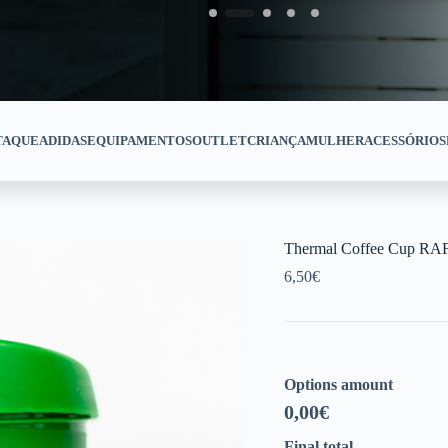
TAQUE
ADIDAS
EQUIPAMENTOS
OUTLET
CRIANÇA
MULHER
ACESSÓRIOS
Thermal Coffee Cup RA
6,50
€
Options amount
0,00
€
Final total