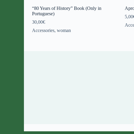
“80 Years of History” Book (Only in
Apr
Portuguese)
5,00
30,00
€
Acce
Accessories
,
woman