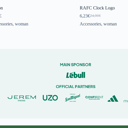
on
RAFC Clock Logo
€
6,23
€
24,90
€
Original
Current
price
price
ssories
,
woman
Accessories
,
woman
was:
is:
24,90€.
6,23€.