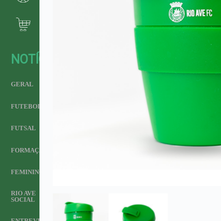
NOTÍCIAS
GERAL
FUTEBOL
FUTSAL
FORMAÇÃO
FEMININO
RIO AVE
SOCIAL
ENTREVISTA