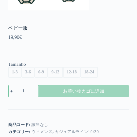
ベビー服
19,90
€
Tamanho
1-3
3-6
6-9
9-12
12-18
18-24
ベ
お買い物カゴに追加
ビ
ー
服
個
商品コード:
該当なし
カテゴリー:
ウィメンズ
,
カジュアルライン19/20