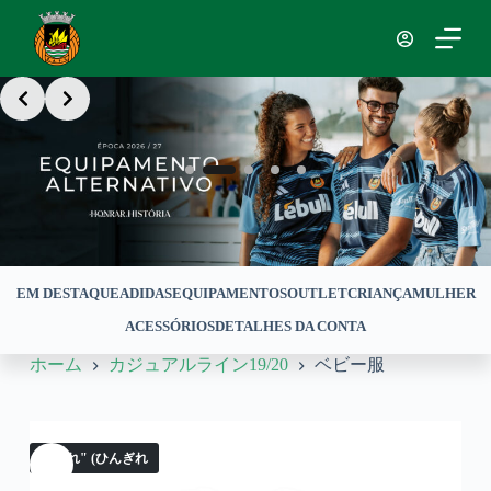
コ
ン
テ
Slide 2 of 5
ン
ツ
へ
ス
キ
ッ
プ
EM DESTAQUE
ADIDAS
EQUIPAMENTOS
OUTLET
CRIANÇA
MULHER
ACESSÓRIOS
DETALHES DA CONTA
ホーム
カジュアルライン19/20
ベビー服
品切れ" (ひんぎれ