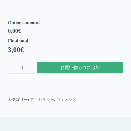
Options amount
0,00
€
Final total
3,00
€
メ
お買い物カゴに追加
タ
ル
キ
ー
リ
ン
カテゴリー:
アクセサリー
,
ウィメンズ
グ
個