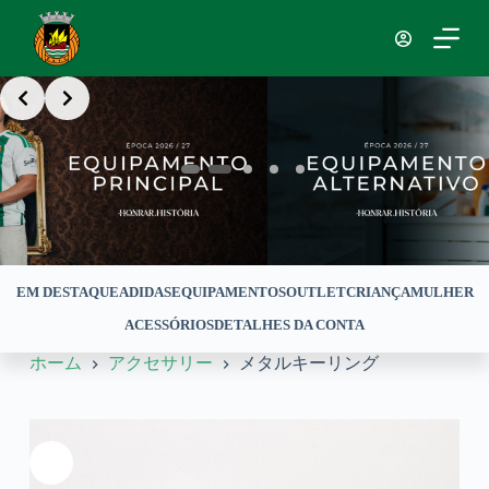
コ
ン
テ
Slide 2 of 5
ン
ツ
へ
ス
キ
ッ
プ
EM DESTAQUE
ADIDAS
EQUIPAMENTOS
OUTLET
CRIANÇA
MULHER
ACESSÓRIOS
DETALHES DA CONTA
ホーム
アクセサリー
メタルキーリング