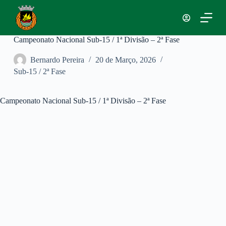
P
u
l
a
Campeonato Nacional Sub-15 / 1ª Divisão – 2ª Fase
r
p
Bernardo Pereira
20 de Março, 2026
a
Sub-15 / 2ª Fase
r
a
o
c
Campeonato Nacional Sub-15 / 1ª Divisão – 2ª Fase
o
n
t
e
ú
d
o