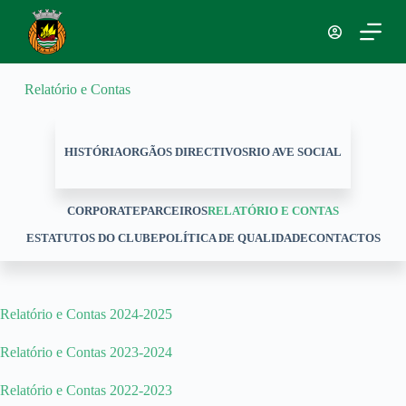
P
u
l
a
r
Relatório e Contas
p
a
r
a
HISTÓRIA
ORGÃOS DIRECTIVOS
RIO AVE SOCIAL
o
c
o
CORPORATE
PARCEIROS
RELATÓRIO E CONTAS
n
t
ESTATUTOS DO CLUBE
POLÍTICA DE QUALIDADE
CONTACTOS
e
ú
d
o
Relatório e Contas 2024-2025
Relatório e Contas 2023-2024
Relatório e Contas 2022-2023