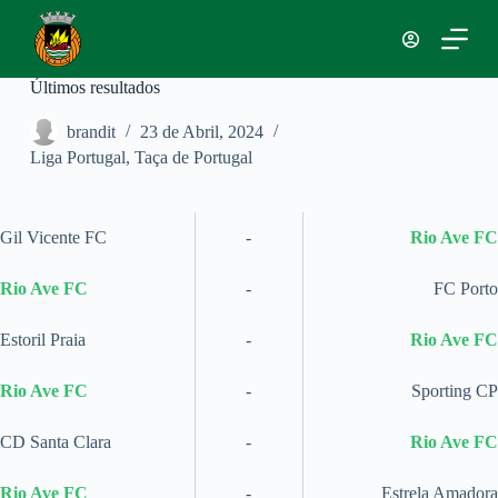
P
u
l
a
Últimos resultados
r
p
brandit
23 de Abril, 2024
a
Liga Portugal
,
Taça de Portugal
r
a
o
c
Gil Vicente FC
-
Rio Ave FC
o
n
t
Rio Ave FC
-
FC Porto
e
ú
Estoril Praia
-
Rio Ave FC
d
o
Rio Ave FC
-
Sporting CP
CD Santa Clara
-
Rio Ave FC
Rio Ave FC
-
Estrela Amadora