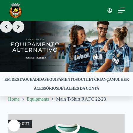
S
k
i
p
Slide 2 of 5
t
o
c
o
n
t
e
n
t
EM DESTAQUE
ADIDAS
EQUIPAMENTOS
OUTLET
CRIANÇA
MULHER
ACESSÓRIOS
DETALHES DA CONTA
Home
Equipments
Main T-Shirt RAFC 22/23
SOLD OUT