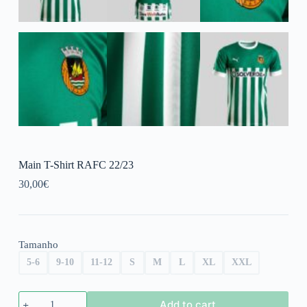
Main T-Shirt RAFC 22/23
30,00
€
Tamanho
5-6
9-10
11-12
S
M
L
XL
XXL
Main
Add to cart