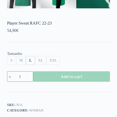
Player Sweat RAFC 22-23
54,90
€
Tamanho
S
M
L
XL
XXL
Player
Add to cart
Sweat
RAFC
22-
23
quantity
SKU:
N/A
CATEGORY:
WOMAN