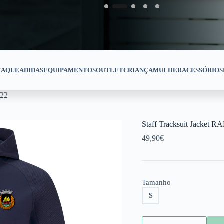
TAQUE
ADIDAS
EQUIPAMENTOS
OUTLET
CRIANÇA
MULHER
ACESSÓRIOS
-22
Staff Tracksuit Jacket R
49,90
€
Tamanho
S
Staff