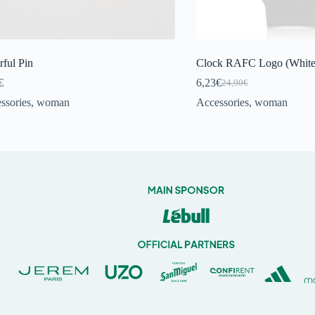
rful Pin
Clock RAFC Logo (White 
€
6,23
€
24,90
€
Original
Current
price
price
ssories
,
woman
Accessories
,
woman
was:
is:
24,90€.
6,23€.