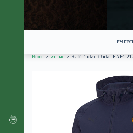
EM DES
Home
woman
Staff Tracksuit Jacket RAFC 21