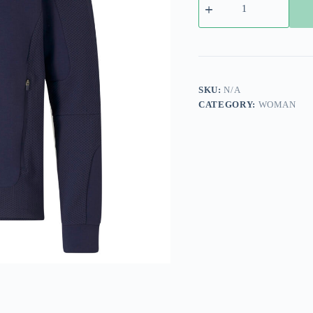
Tracksuit
Jacket
RAFC
21-
22
quantity
SKU:
N/A
CATEGORY:
WOMAN