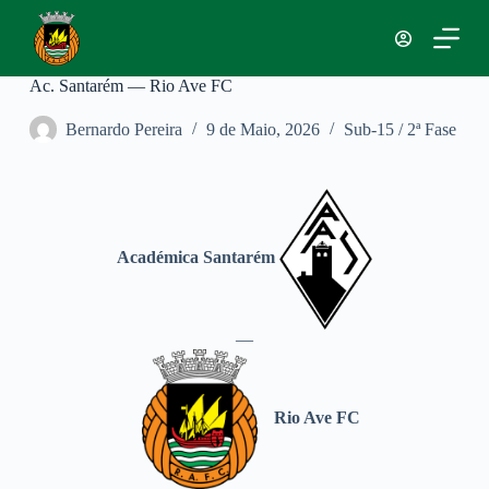
P
u
l
a
Ac. Santarém — Rio Ave FC
r
p
Bernardo Pereira
9 de Maio, 2026
Sub-15 / 2ª Fase
a
r
a
o
c
o
n
Académica Santarém
t
e
ú
d
—
o
Rio Ave FC