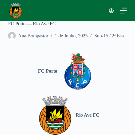
P
u
l
a
FC Porto — Rio Ave FC
r
p
Ana Bompastor
1 de Junho, 2025
Sub-15 / 2ª Fase
a
r
a
o
c
o
n
FC Porto
t
e
ú
d
—
o
Rio Ave FC