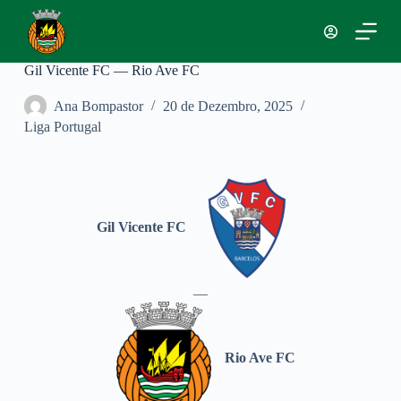
P
u
l
a
Gil Vicente FC — Rio Ave FC
r
p
Ana Bompastor
20 de Dezembro, 2025
a
Liga Portugal
r
a
o
c
o
n
t
Gil Vicente FC
e
ú
d
o
—
Rio Ave FC