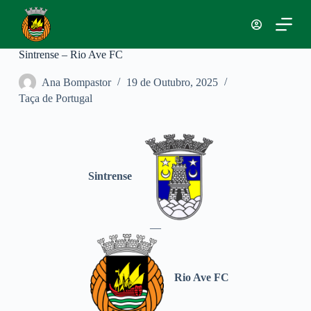
P
u
l
a
Sintrense – Rio Ave FC
r
p
Ana Bompastor
19 de Outubro, 2025
a
Taça de Portugal
r
a
o
c
o
n
t
Sintrense
e
ú
d
o
—
Rio Ave FC