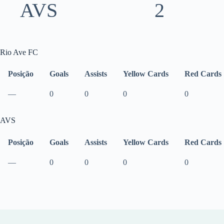
AVS
2
Rio Ave FC
Posição
Goals
Assists
Yellow Cards
Red Cards
—
0
0
0
0
AVS
Posição
Goals
Assists
Yellow Cards
Red Cards
—
0
0
0
0