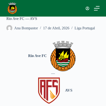
P
u
l
a
Rio Ave FC — AVS
r
p
Ana Bompastor
17 de Abril, 2026
Liga Portugal
a
r
a
o
c
o
n
Rio Ave FC
t
e
ú
d
—
o
AVS