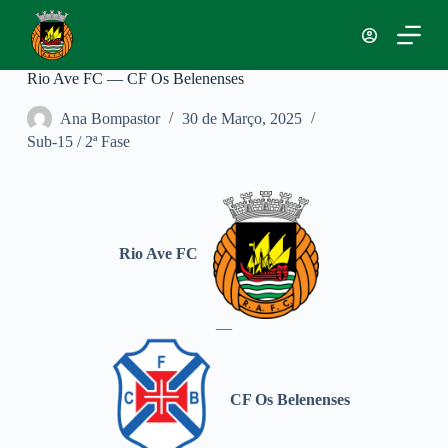
P
u
l
a
Rio Ave FC — CF Os Belenenses
r
p
Ana Bompastor
30 de Março, 2025
a
Sub-15 / 2ª Fase
r
a
o
c
o
n
t
Rio Ave FC
e
ú
d
o
—
CF Os Belenenses