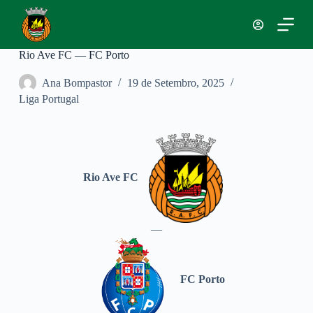
P
u
l
a
Rio Ave FC — FC Porto
r
p
Ana Bompastor
19 de Setembro, 2025
a
Liga Portugal
r
a
o
c
o
n
t
Rio Ave FC
e
ú
d
o
—
FC Porto