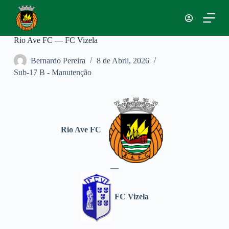
P
u
l
a
Rio Ave FC — FC Vizela
r
p
Bernardo Pereira
8 de Abril, 2026
a
Sub-17 B - Manutenção
r
a
o
c
o
n
t
Rio Ave FC
e
ú
d
o
—
FC Vizela