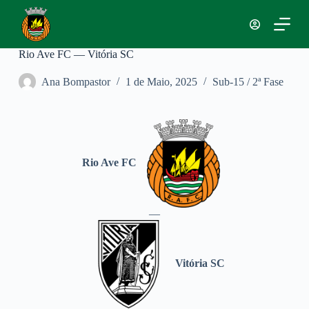
P
u
l
a
Rio Ave FC — Vitória SC
r
p
Ana Bompastor
1 de Maio, 2025
Sub-15 / 2ª Fase
a
r
a
o
c
o
n
Rio Ave FC
t
e
ú
d
—
o
Vitória SC