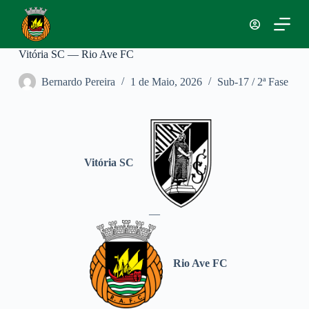
P
u
l
a
Vitória SC — Rio Ave FC
r
p
Bernardo Pereira
1 de Maio, 2026
Sub-17 / 2ª Fase
a
r
a
o
c
o
n
Vitória SC
t
e
ú
d
—
o
Rio Ave FC