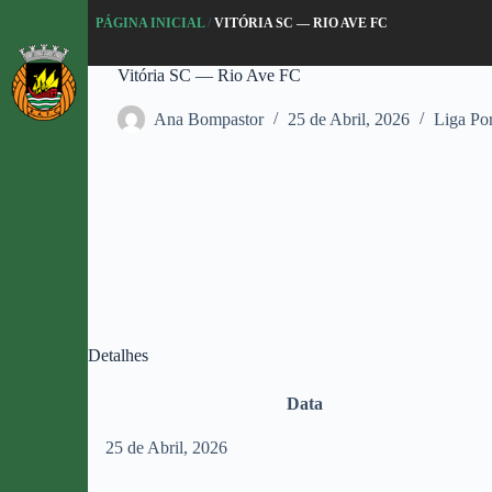
P
PÁGINA INICIAL
/
VITÓRIA SC — RIO AVE FC
u
l
Vitória SC — Rio Ave FC
a
r
p
Ana Bompastor
25 de Abril, 2026
Liga Po
a
r
a
o
c
o
n
t
e
ú
d
Detalhes
o
Data
25 de Abril, 2026