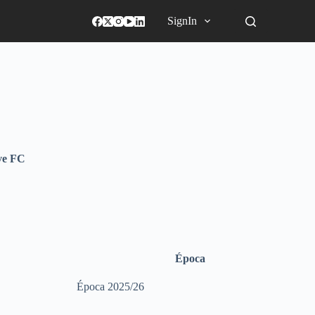
SignIn
ve FC
Época
Época 2025/26