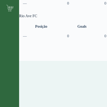
—
0
0
Rio Ave FC
Posição
Goals
—
0
0