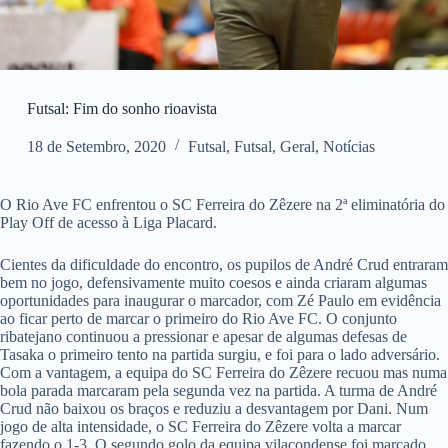
Futsal: Fim do sonho rioavista
18 de Setembro, 2020
Futsal
,
Futsal
,
Geral
,
Notícias
O Rio Ave FC enfrentou o SC Ferreira do Zêzere na 2ª eliminatória do
Play Off de acesso à Liga Placard.
Cientes da dificuldade do encontro, os pupilos de André Crud entraram
bem no jogo, defensivamente muito coesos e ainda criaram algumas
oportunidades para inaugurar o marcador, com Zé Paulo em evidência
ao ficar perto de marcar o primeiro do Rio Ave FC. O conjunto
ribatejano continuou a pressionar e apesar de algumas defesas de
Tasaka o primeiro tento na partida surgiu, e foi para o lado adversário.
Com a vantagem, a equipa do SC Ferreira do Zêzere recuou mas numa
bola parada marcaram pela segunda vez na partida. A turma de André
Crud não baixou os braços e reduziu a desvantagem por Dani. Num
jogo de alta intensidade, o SC Ferreira do Zêzere volta a marcar
fazendo o 1-3. O segundo golo da equipa vilacondense foi marcado