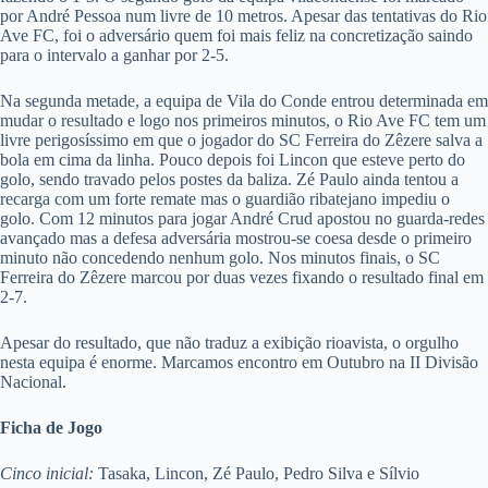
por André Pessoa num livre de 10 metros. Apesar das tentativas do Rio
Ave FC, foi o adversário quem foi mais feliz na concretização saindo
para o intervalo a ganhar por 2-5.
Na segunda metade, a equipa de Vila do Conde entrou determinada em
mudar o resultado e logo nos primeiros minutos, o Rio Ave FC tem um
livre perigosíssimo em que o jogador do SC Ferreira do Zêzere salva a
bola em cima da linha. Pouco depois foi Lincon que esteve perto do
golo, sendo travado pelos postes da baliza. Zé Paulo ainda tentou a
recarga com um forte remate mas o guardião ribatejano impediu o
golo. Com 12 minutos para jogar André Crud apostou no guarda-redes
avançado mas a defesa adversária mostrou-se coesa desde o primeiro
minuto não concedendo nenhum golo. Nos minutos finais, o SC
Ferreira do Zêzere marcou por duas vezes fixando o resultado final em
2-7.
Apesar do resultado, que não traduz a exibição rioavista, o orgulho
nesta equipa é enorme. Marcamos encontro em Outubro na II Divisão
Nacional.
Ficha de Jogo
Cinco inicial:
Tasaka, Lincon, Zé Paulo, Pedro Silva e Sílvio