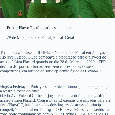
Futsal: Play-off será jogado esta temporada
28 de Maio, 2020
Futsal
,
Futsal
,
Geral
Terminada a 1ª fase da II Divisão Nacional de Futsal em 2º lugar, o
Rio Ave Futebol Clube começava a preparação para o play-off de
acesso à Liga Placard quando no dia 28 de Março de 2020 a FPF
decidiu dar por concluídas, sem vencedores, todas as suas
competições, em virtude do surto epidemiológico da Covid-19.
Hoje, a Federação Portuguesa de Futebol tornou público o plano para
a reestruturação do futsal.
O Rio Ave Futebol Clube irá jogar, em data a definir, o play-off de
acesso à Liga Placard. Com isto, as 12 equipas classificadas para a 2ª
fase (Play-Off) irão lutar pelos dois lugares de acesso à principal
competição de futsal em Portugal. O Rio Ave FC estava inserido na
zona norte conjuntamente com ADCR Caxinas, ABC Nelas, ACD