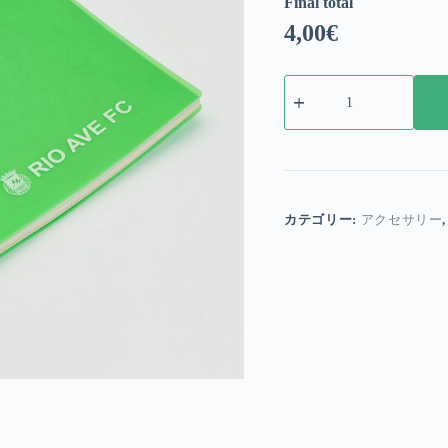
Final total
4,00
€
リ
ン
グ
付
き
メ
モ
帳
カテゴリー:
アクセサリー
個