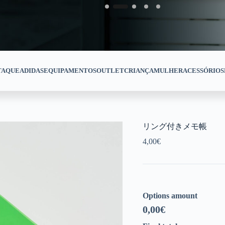
TAQUE
ADIDAS
EQUIPAMENTOS
OUTLET
CRIANÇA
MULHER
ACESSÓRIOS
リング付きメモ帳
4,00
€
Options amount
0,00
€