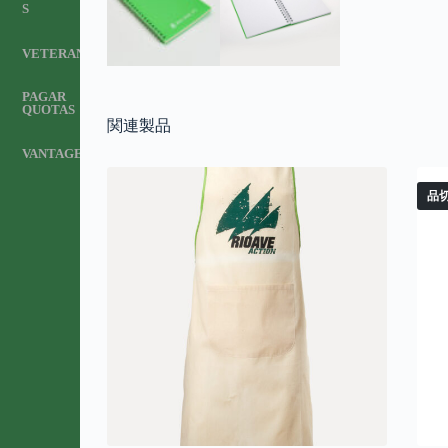
S
VETERANOS
PAGAR
QUOTAS
関連製品
VANTAGENS
品切