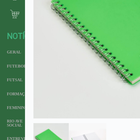
NOTÍCIAS
GERAL
FUTEBOL
FUTSAL
FORMAÇÃO
FEMININO
RIO AVE
SOCIAL
ENTREVISTA