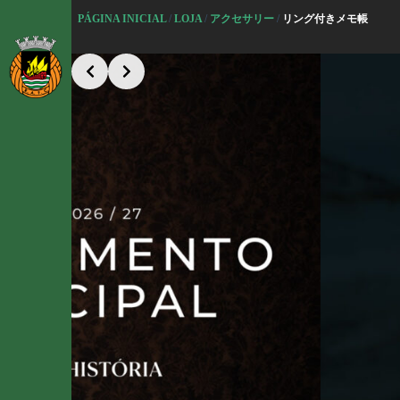
コ
PÁGINA INICIAL
/
LOJA
/
アクセサリー
/
リング付きメモ帳
ン
テ
Slide 2 of 5
ン
ツ
へ
ス
キ
ッ
プ