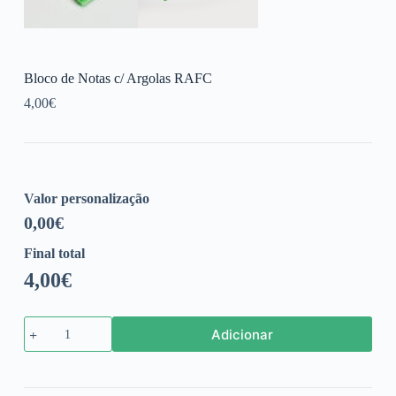
Bloco de Notas c/ Argolas RAFC
4,00
€
Valor personalização
0,00
€
Final total
4,00
€
Quantidade
Adicionar
de
Bloco
de
Notas