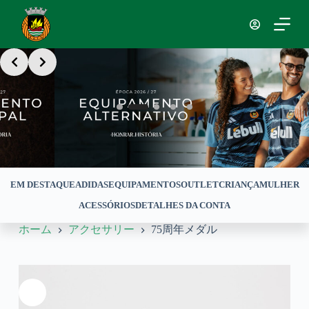
コ
ン
テ
Slide 2 of 5
ン
ツ
へ
ス
キ
ッ
プ
EM DESTAQUE
ADIDAS
EQUIPAMENTOS
OUTLET
CRIANÇA
MULHER
ACESSÓRIOS
DETALHES DA CONTA
ホーム
アクセサリー
75周年メダル