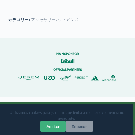
年
の
歴
史
カテゴリー:
アクセサリー
,
ウィメンズ
の」
リ
オ・
ア
ベ
FC
個
© 2023 Rio Ave Futebol Clube Desenvolvido por
brandit
Utilizamos cookies para garantir que tenha a melhor experiência no
nosso site.
Livro de Reclamações
|
Termos de Utilização
|
Política de
Aceitar
Recusar
Privacidade e protecção de dados