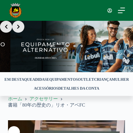
コ
ン
テ
Slide 2 of 5
ン
ツ
へ
ス
キ
ッ
プ
EM DESTAQUE
ADIDAS
EQUIPAMENTOS
OUTLET
CRIANÇA
MULHER
ACESSÓRIOS
DETALHES DA CONTA
ホーム
アクセサリー
書籍「80年の歴史の」リオ・アベFC