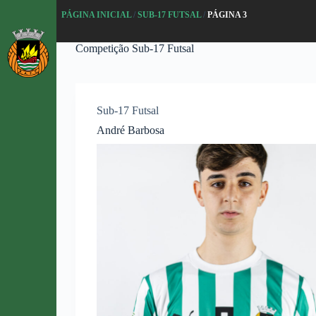
P
PÁGINA INICIAL
/
SUB-17 FUTSAL
/
PÁGINA 3
u
l
Competição
Sub-17 Futsal
a
r
p
a
r
Sub-17 Futsal
a
o
André Barbosa
c
o
n
t
e
ú
d
o