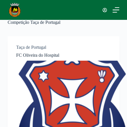
P
u
l
a
Competição
Taça de Portugal
r
p
a
r
a
Taça de Portugal
o
FC Oliveira do Hospital
c
o
n
t
e
ú
d
o