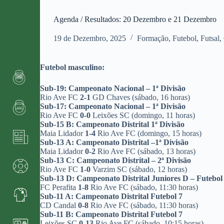
Agenda / Resultados: 20 Dezembro e 21 Dezembro
19 de Dezembro, 2025
Formação
,
Futebol
,
Futsal
,
Futebol masculino:
Sub-19: Campeonato Nacional – 1ª Divisão
Rio Ave FC
2-1
GD Chaves (sábado, 16 horas)
Sub-17: Campeonato Nacional – 1ª Divisão
Rio Ave FC
0-0
Leixões SC (domingo, 11 horas)
Sub-15 B: Campeonato Distrital 1ª Divisão
Maia Lidador
1-4
Rio Ave FC (domingo, 15 horas)
Sub-13 A: Campeonato Distrital –1ª Divisão
Maia Lidador
0-2
Rio Ave FC (sábado, 13 horas)
Sub-13 C: Campeonato Distrital – 2ª Divisão
Rio Ave FC
1-0
Varzim SC (sábado, 12 horas)
Sub-13 D: Campeonato Distrital Juniores D – Futebol
FC Perafita
1-8
Rio Ave FC (sábado, 11:30 horas)
Sub-11 A: Campeonato Distrital Futebol 7
CD Candal
0-8
Rio Ave FC (sábado, 11:30 horas)
Sub-11 B: Campeonato Distrital Futebol 7
Leixões SC
0-13
Rio Ave FC (sábado, 10:15 horas)