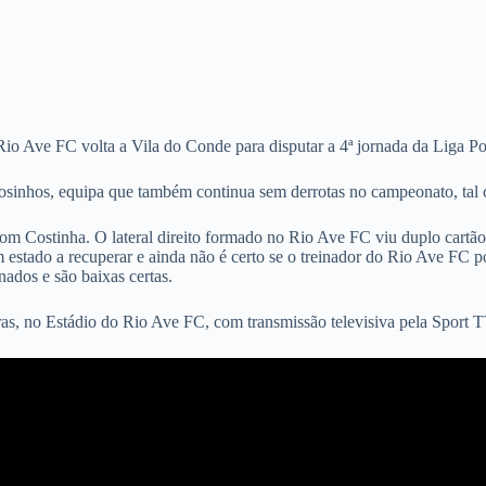
 Rio Ave FC volta a Vila do Conde para disputar a 4ª jornada da Liga P
osinhos, equipa que também continua sem derrotas no campeonato, tal
com Costinha. O lateral direito formado no Rio Ave FC viu duplo cartã
em estado a recuperar e ainda não é certo se o treinador do Rio Ave FC 
ados e são baixas certas.
ras, no Estádio do Rio Ave FC, com transmissão televisiva pela Sport 