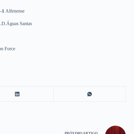
3-1
Alfenense
.D.Águas Santas
n Force
PRÓXIMO
ARTIGO