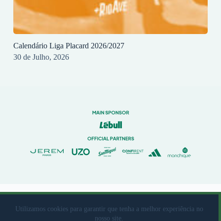
Calendário Liga Placard 2026/2027
30 de Julho, 2026
© 2023 Rio Ave Futebol Clube Desenvolvido por
brandit
Utilizamos cookies para garantir que tenha a melhor experiência no
nosso site.