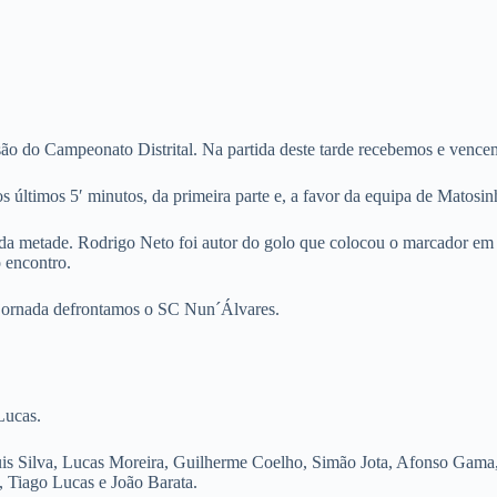
isão do Campeonato Distrital. Na partida deste tarde recebemos e venc
s últimos 5′ minutos, da primeira parte e, a favor da equipa de Matosin
da metade. Rodrigo Neto foi autor do golo que colocou o marcador em 1-
 encontro.
 jornada defrontamos o SC Nun´Álvares.
Lucas.
is Silva, Lucas Moreira, Guilherme Coelho, Simão Jota, Afonso Gama,
, Tiago Lucas e João Barata.