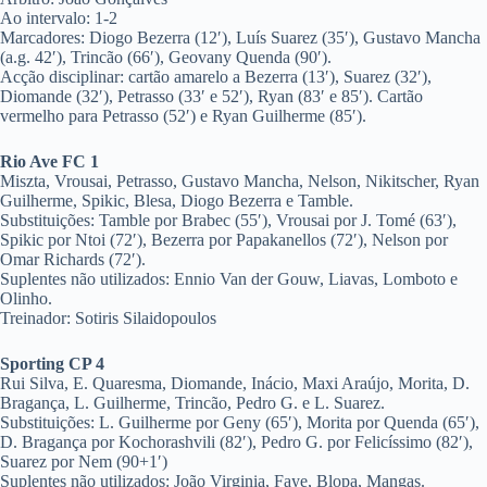
Ao intervalo: 1-2
Marcadores: Diogo Bezerra (12′), Luís Suarez (35′), Gustavo Mancha
(a.g. 42′), Trincão (66′), Geovany Quenda (90′).
Acção disciplinar: cartão amarelo a Bezerra (13′), Suarez (32′),
Diomande (32′), Petrasso (33′ e 52′), Ryan (83′ e 85′). Cartão
vermelho para Petrasso (52′) e Ryan Guilherme (85′).
Rio Ave FC 1
Miszta, Vrousai, Petrasso, Gustavo Mancha, Nelson, Nikitscher, Ryan
Guilherme, Spikic, Blesa, Diogo Bezerra e Tamble.
Substituições: Tamble por Brabec (55′), Vrousai por J. Tomé (63′),
Spikic por Ntoi (72′), Bezerra por Papakanellos (72′), Nelson por
Omar Richards (72′).
Suplentes não utilizados: Ennio Van der Gouw, Liavas, Lomboto e
Olinho.
Treinador: Sotiris Silaidopoulos
Sporting CP 4
Rui Silva, E. Quaresma, Diomande, Inácio, Maxi Araújo, Morita, D.
Bragança, L. Guilherme, Trincão, Pedro G. e L. Suarez.
Substituições: L. Guilherme por Geny (65′), Morita por Quenda (65′),
D. Bragança por Kochorashvili (82′), Pedro G. por Felicíssimo (82′),
Suarez por Nem (90+1′)
Suplentes não utilizados: João Virginia, Faye, Blopa, Mangas.