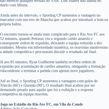
não merecer qualquer revisão do VAR. Luís Suarez não falhou no
duelo com Miszta.
Ainda antes do intervalo, o Sporting CP aumentou a vantagem no
marcador com um erro de Mancha que acabou por introduzir a bola na
própria baliza.
O encontro tornou-se ainda mais complicado para o Rio Ave FC aos
52 minutos, quando Petrasso viu o segundo cartão amarelo e
consequente ordem de expulsão, deixando a equipa reduzida a dez
unidades. Mesmo em inferioridade numérica, os rioavistas mantiveram
a atitude competitiva e procuraram discutir o resultado até final.
Já aos 85 minutos, Ryan Guilherme também recebeu ordem de
expulsão por acumulação de cartões amarelos, obrigando a formação
vilacondense a terminar a partida com apenas nove jogadores.
Até ao final, o Sporting CP aumentou a vantagem com golos de
Trincão (66′) e Quenda (90′). O resultado final acabou por ser
demasiado pesado para aquilo que foi a exibição e a resposta
competitiva da equipa rioavista.
Jogo no Estádio do Rio Ave FC, em Vila do Conde
Árbitro: João Gonçalves