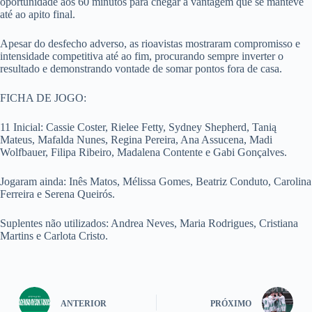
oportunidade aos 60 minutos para chegar à vantagem que se manteve
até ao apito final.
Apesar do desfecho adverso, as rioavistas mostraram compromisso e
intensidade competitiva até ao fim, procurando sempre inverter o
resultado e demonstrando vontade de somar pontos fora de casa.
FICHA DE JOGO:
11 Inicial: Cassie Coster, Rielee Fetty, Sydney Shepherd, Tanią
Mateus, Mafalda Nunes, Regina Pereira, Ana Assucena, Madi
Wolfbauer, Filipa Ribeiro, Madalena Contente e Gabi Gonçalves.
Jogaram ainda: Inês Matos, Mélissa Gomes, Beatriz Conduto, Carolina
Ferreira e Serena Queirós.
Suplentes não utilizados: Andrea Neves, Maria Rodrigues, Cristiana
Martins e Carlota Cristo.
ANTERIOR
PRÓXIMO