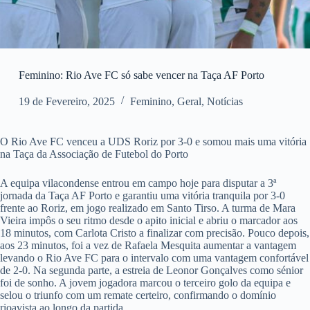
Feminino: Rio Ave FC só sabe vencer na Taça AF Porto
19 de Fevereiro, 2025
Feminino
,
Geral
,
Notícias
O Rio Ave FC venceu a UDS Roriz por 3-0 e somou mais uma vitória
na Taça da Associação de Futebol do Porto
A equipa vilacondense entrou em campo hoje para disputar a 3ª
jornada da Taça AF Porto e garantiu uma vitória tranquila por 3-0
frente ao Roriz, em jogo realizado em Santo Tirso. A turma de Mara
Vieira impôs o seu ritmo desde o apito inicial e abriu o marcador aos
18 minutos, com Carlota Cristo a finalizar com precisão. Pouco depois,
aos 23 minutos, foi a vez de Rafaela Mesquita aumentar a vantagem
levando o Rio Ave FC para o intervalo com uma vantagem confortável
de 2-0. Na segunda parte, a estreia de Leonor Gonçalves como sénior
foi de sonho. A jovem jogadora marcou o terceiro golo da equipa e
selou o triunfo com um remate certeiro, confirmando o domínio
rioavista ao longo da partida.